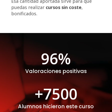
Esa cantidad aportada sirve para que
puedas realizar
cursos sin coste
,
bonificados.
96
%
Valoraciones positivas
+7500
Alumnos hicieron este curso