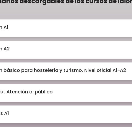
arios descargables de los cursos de Idi
n A1
n A2
 básico para hostelería y turismo. Nivel oficial A1-A2
s . Atención al público
s A1