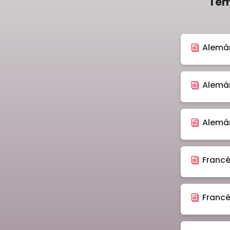
Tem
Alemá
Alemá
Alemán
Francé
Francé