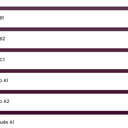
B1
 B2
 C1
o A1
no A2
ués A1