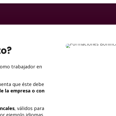
to?
 como trabajador en
cuenta que éste debe
de la empresa o con
ncales
, válidos para
por ejemplo idiomas,