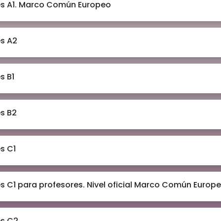
s A1. Marco Común Europeo
s A2
s B1
s B2
s C1
s C1 para profesores. Nivel oficial Marco Común Europ
és C2