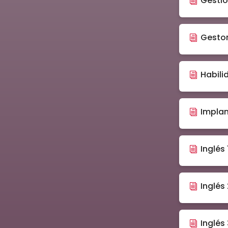
Gestió
Gestor
Habili
Implan
Inglés 1
Inglés
Inglés