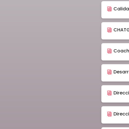
Calida
CHATG
Coachi
Desarr
Direcc
Direcc