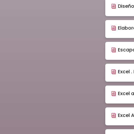
Diseño
Elabor
Escap
Excel .
Excel 
Excel 