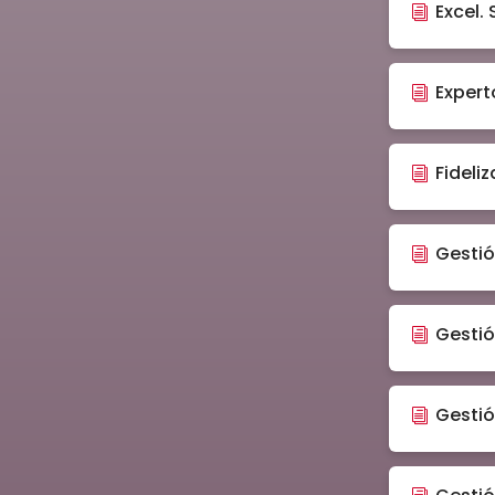
Excel. 
Expert
Fideli
Gestió
Gestió
Gestió