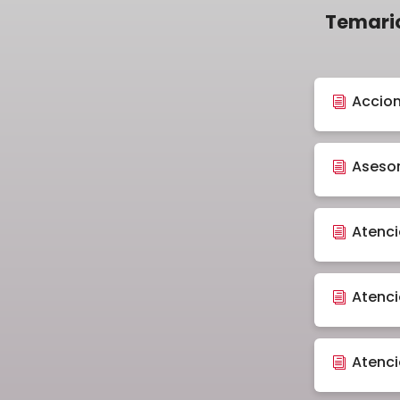
Temario
Accion
Asesor
Atenci
Atenci
Atenci