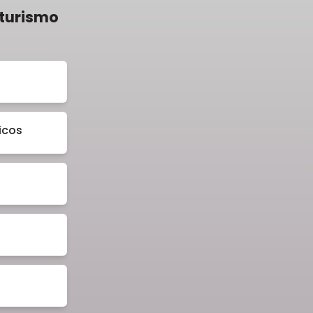
 turismo
icos