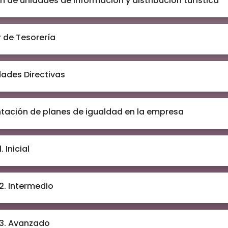
n de unidades de información y distribución turística
 de Tesorería
dades Directivas
tación de planes de igualdad en la empresa
. Inicial
 2. Intermedio
 3. Avanzado